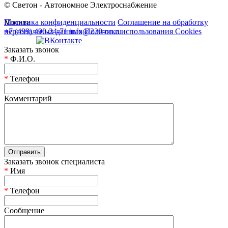
© Светон - Автономное Электроснабжение
Москва
Политика конфиденциальности
Соглашение на обработку
+7 (499) 490-24-71
персональных данных
info@220-on.ru
Политика использования Cookies
Заказать звонок
*
Ф.И.О.
*
Телефон
Комментарий
Заказать звонок специалиста
*
Имя
*
Телефон
Сообщение