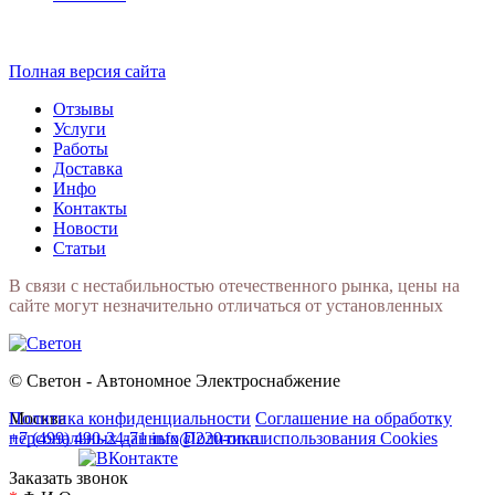
Полная версия сайта
Отзывы
Услуги
Работы
Доставка
Инфо
Контакты
Новости
Статьи
В связи с нестабильностью отечественного рынка, цены на
сайте могут незначительно отличаться от установленных
© Светон - Автономное Электроснабжение
Москва
Политика конфиденциальности
Соглашение на обработку
+7 (499) 490-24-71
персональных данных
info@220-on.ru
Политика использования Cookies
Заказать звонок