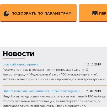
ПОДОБРАТЬ ПО ПАРАМЕТРАМ
ПЕР
Новости
Зеленый тариф принят!
11.12.2019
Госдума приняла в третьем чтении поправки к закону "О
микрогенерации" Федеральный закон "Об электроэнергетике".
Жители частных домов смогут сами производить электроэнергию и
поставлять ее в сеть.
Энергетические компании все больше вкладываются в солнечные станции. Даже в Индии.
25.09.2019
Индийская государственная энергетическая компания NTPC не будет
строить угольные электростанции, а инвестирует примерно $3,5
миллиарда в гигантский солнечный парк мощностью 5