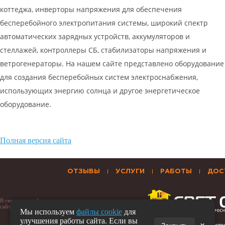
коттеджа, инверторы напряжения для обеспечения
бесперебойного электропитания системы, широкий спектр
автоматических зарядных устройств, аккумуляторов и
стеллажей, контроллеры СБ, стабилизаторы напряжения и
ветрогенераторы. На нашем сайте представлено оборудование
для создания бесперебойных систем электроснабжения,
использующих энергию солнца и другое энергетическое
оборудование.
Полная версия сайта
ОТЗЫВЫ
УСЛУГИ
РАБОТЫ
ДОС
В связи с нестабильностью отечественного рынка, цены на
сайте могут незначительно отличаться от установленных
Мы используем
файлы cookie
для
улучшения работы сайта. Если вы
© Светон - Автономное Электр