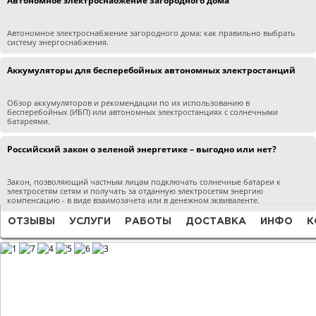
Автономное электроснабжение загородного дома
Автономное электроснабжение загородного дома: как правильно выбрать
систему энергоснабжения.
Аккумуляторы для бесперебойных автономных электростанций
Обзор аккумуляторов и рекомендации по их использованию в
бесперебойных (ИБП) или автономных электростанциях с солнечными
батареями.
Российский закон о зеленой энергетике – выгодно или нет?
Закон, позволяющий частным лицам подключать солнечные батареи к
электросетям сетям и получать за отданную электросетям энергию
компенсацию - в виде взаимозачета или в денежном эквиваленте.
ОТЗЫВЫ
УСЛУГИ
РАБОТЫ
ДОСТАВКА
ИНФО
К