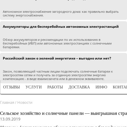
Автономное электроснабжение загородного дома: как правильно выбрать
систему энергоснабжения.
Аккумуляторы для бесперебойных автономных электростанций
Обзор аккумуляторов и рекомендации по их использованию в
бесперебойных (ИБП) или автономных электростанциях с солнечными
батареями.
Российский закон о зеленой энергетике – выгодно или нет?
Закон, позволяющий частным лицам подключать солнечные батареи к
электросетям сетям и получать за отданную электросетям энергию
компенсацию - в виде взаимозачета или в денежном эквиваленте.
ОТЗЫВЫ
УСЛУГИ
РАБОТЫ
ДОСТАВКА
ИНФО
КОНТА
Главная
/
Новости
Сельское хозяйство и солнечные панели — выигрышная страт
13.09.2019