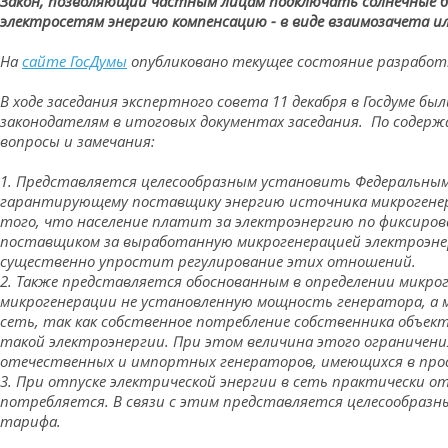
Закон, позволяющий частным лицам подключать солнечные б
электросетям энергию компенсацию - в виде взаимозачета и
На
сайте ГосДумы
опубликовано текущее состояние разработк
В ходе заседания экспертного совета 11 декабря в Госдуме б
законодателям в итоговых документах заседания. По содер
вопросы и замечания:
1. Представляется целесообразным установить Федеральным
гарантирующему поставщику энергию источника микрогенера
того, что население платит за электроэнергию по фиксир
поставщиком за выработанную микрогенерацией электроэне
существенно упростит регулирование этих отношений.
2. Также представляется обоснованным в определении микр
микрогенерации не установленную мощность генератора, а 
сеть, так как собственное потребление собственника объек
такой электроэнергии. При этом величина этого ограничени
отечественных и импортных генераторов, имеющихся в про
3. При отпуске электрической энергии в сеть практически 
потребляется. В связи с этим представляется целесообразн
тарифа.