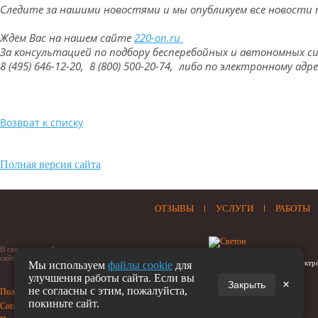
Следите за нашими новостями и мы опубликуем все новости
Ждём Вас на нашем сайте
220-on.ru
За консультацией по подбору бесперебойных и автономных 
8 (495) 646-12-20, 8 (800) 500-20-74, либо по электронному адр
Возврат к списку
Полная версия сайта
ОТЗЫВЫ
УСЛУГИ
РАБОТЫ
В связи с нестабильностью отечественного рынка, цены на
сайте могут незначительно отличаться от установленных
© Светон - Автономное Электр
Мы используем
файлы cookie
для
улучшения работы сайта. Если вы
×
Закрыть
не согласны с этим, пожалуйста,
Политика конфиденциальности
покиньте сайт.
Соглашение на обработку персональных данных