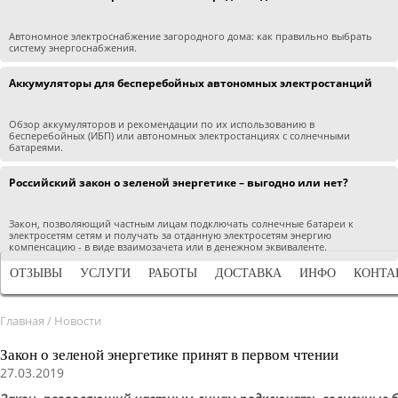
Автономное электроснабжение загородного дома: как правильно выбрать
систему энергоснабжения.
Аккумуляторы для бесперебойных автономных электростанций
Обзор аккумуляторов и рекомендации по их использованию в
бесперебойных (ИБП) или автономных электростанциях с солнечными
батареями.
Российский закон о зеленой энергетике – выгодно или нет?
Закон, позволяющий частным лицам подключать солнечные батареи к
электросетям сетям и получать за отданную электросетям энергию
компенсацию - в виде взаимозачета или в денежном эквиваленте.
ОТЗЫВЫ
УСЛУГИ
РАБОТЫ
ДОСТАВКА
ИНФО
КОНТА
Главная
/
Новости
Закон о зеленой энергетике принят в первом чтении
27.03.2019