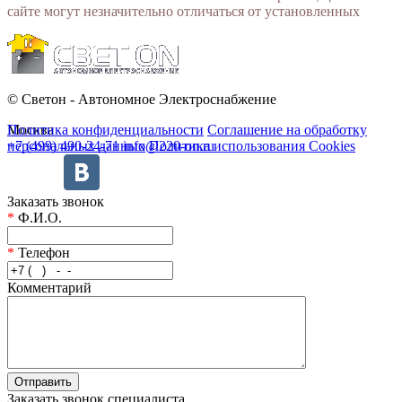
сайте могут незначительно отличаться от установленных
© Светон - Автономное Электроснабжение
Москва
Политика конфиденциальности
Соглашение на обработку
+7 (499) 490-24-71
персональных данных
info@220-on.ru
Политика использования Cookies
Заказать звонок
*
Ф.И.О.
*
Телефон
Комментарий
Заказать звонок специалиста