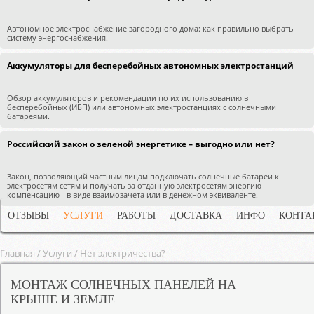
Автономное электроснабжение загородного дома: как правильно выбрать
систему энергоснабжения.
Аккумуляторы для бесперебойных автономных электростанций
Обзор аккумуляторов и рекомендации по их использованию в
бесперебойных (ИБП) или автономных электростанциях с солнечными
батареями.
Российский закон о зеленой энергетике – выгодно или нет?
Закон, позволяющий частным лицам подключать солнечные батареи к
электросетям сетям и получать за отданную электросетям энергию
компенсацию - в виде взаимозачета или в денежном эквиваленте.
ОТЗЫВЫ
УСЛУГИ
РАБОТЫ
ДОСТАВКА
ИНФО
КОНТА
Главная
/
Услуги
/
Нет электричества?
МОНТАЖ СОЛНЕЧНЫХ ПАНЕЛЕЙ НА
КРЫШЕ И ЗЕМЛЕ