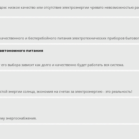
одом: низкое качество или отсутствие электроэнергии чревато невозможностью 
качественного и бесперебойного питания электротехнических приборов бытово
 автономного питания
его выбора зависит как долго и качественно будет работать вся система.
ой энергии солнца, экономия на счетах за электроэнергию - это реальность!
ему энергоснабжения.