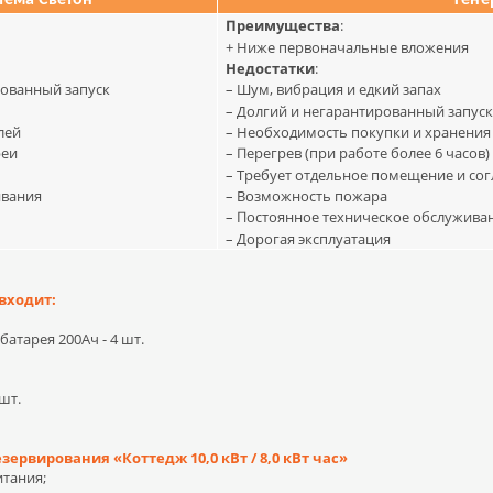
тема Светон
Гене
Преимущества
:
+ Ниже первоначальные вложения
Недостатки
:
рованный запуск
– Шум, вибрация и едкий запах
– Долгий и негарантированный запус
лей
– Необходимость покупки и хранения
реи
– Перегрев (при работе более 6 часов)
– Требует отдельное помещение и со
ивания
– Возможность пожара
– Постоянное техническое обслужива
– Дорогая эксплуатация
входит:
атарея 200Ач - 4 шт.
шт.
рвирования «Коттедж 10,0 кВт / 8,0 кВт час»
тания;