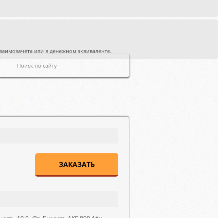
заимозачета или в денежном эквиваленте.
ЗАКАЗАТЬ