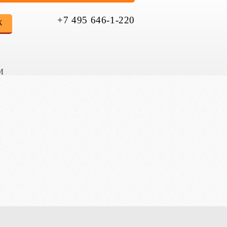
+7 495 646-1-220
К
М