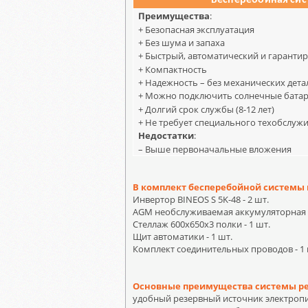
Бесперебойная
сис
Преимущества
:
+ Безопасная эксплуатация
+ Без шума и запаха
+ Быстрый, автоматический и гаранти
+ Компактность
+ Надежность – без механических дета
+ Можно подключить солнечные бата
+ Долгий срок службы (8-12 лет)
+ Не требует специального техобслуж
Недостатки
:
– Выше первоначальные вложения
В комплект бесперебойной системы 
Инвертор BINEOS S 5K-48 - 2 шт.
AGM необслуживаемая аккумуляторная б
Стеллаж 600х650х3 полки - 1 шт.
Щит автоматики - 1 шт.
Комплект соединительных проводов - 1 
Основные преимущества системы резе
удобный резервный источник электропи