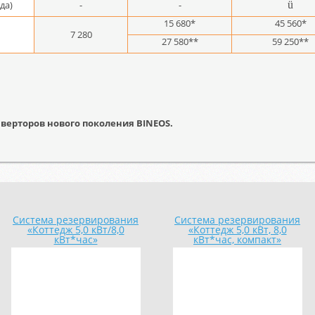
да)
-
-
ü
15 680*
45 560*
7 280
27 580**
59 250**
верторов нового поколения BINEOS.
Система резервирования
Система резервирования
«Коттедж 5,0 кВт/8,0
«Коттедж 5,0 кВт, 8,0
кВт*час»
кВт*час, компакт»