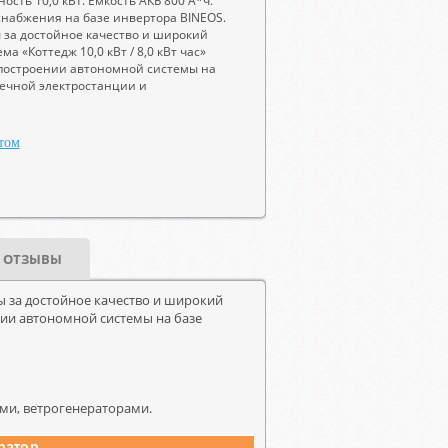
сть 10,0 кВт. Емкость АКБ 800 А*ч.
снабжения на базе инвертора BINEOS.
 за достойное качество и широкий
 «Коттедж 10,0 кВт / 8,0 кВт час»
 построении автономной системы на
нечной электростанции и
том
ОТЗЫВЫ
 за достойное качество и широкий
ении автономной системы на базе
ми, ветрогенераторами.