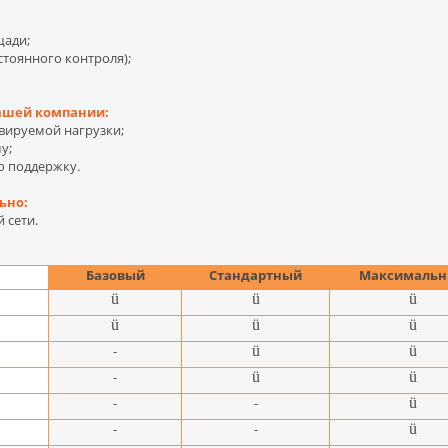
щади;
стоянного контроля);
ашей компании:
вируемой нагрузки;
у;
ю поддержку.
ьно:
 сети.
Базовый
Стандартный
Максималь
ü
ü
ü
ü
ü
ü
-
ü
ü
-
ü
ü
-
-
ü
-
-
ü