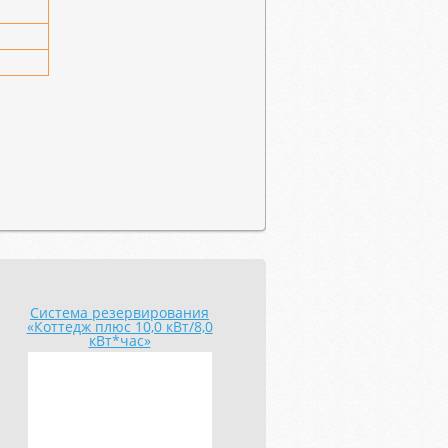
Система резервирования
Система резервирования
«Коттедж плюс 10,0 кВт/8,0
«Коттедж 5,0 кВт/16,0
кВт*час»
кВт*час»