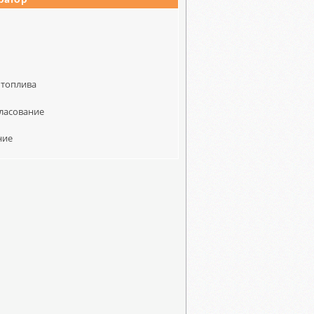
ратор
к
 топлива
гласование
ние