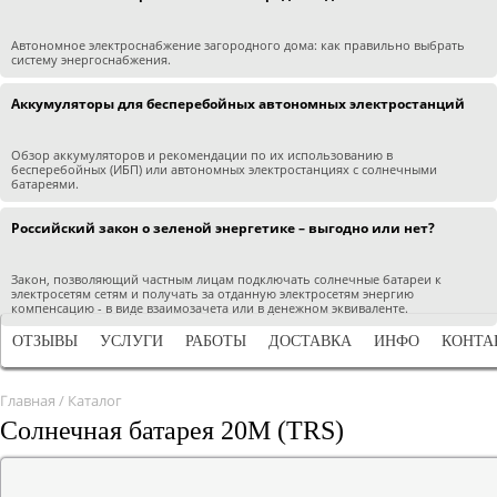
Автономное электроснабжение загородного дома: как правильно выбрать
систему энергоснабжения.
Аккумуляторы для бесперебойных автономных электростанций
Обзор аккумуляторов и рекомендации по их использованию в
бесперебойных (ИБП) или автономных электростанциях с солнечными
батареями.
Российский закон о зеленой энергетике – выгодно или нет?
Закон, позволяющий частным лицам подключать солнечные батареи к
электросетям сетям и получать за отданную электросетям энергию
компенсацию - в виде взаимозачета или в денежном эквиваленте.
ОТЗЫВЫ
УСЛУГИ
РАБОТЫ
ДОСТАВКА
ИНФО
КОНТА
Главная
/
Каталог
Солнечная батарея 20M (TRS)