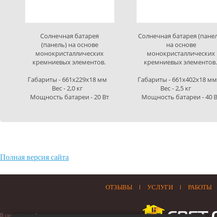
Солнечная батарея
Солнечная батарея (пане
(панель) на основе
на основе
монокристаллических
монокристаллических
кремниевых элементов.
кремниевых элементов
Габариты - 661х229х18 мм
Габариты - 661х402х18
Вес - 2,0 кг
Вес - 2,5 кг
Мощность батареи - 20 Вт
Мощность батареи - 40 
Полная версия сайта
ОТЗЫВЫ
УСЛУГИ
РАБОТЫ
В связи с нестабильностью отечественного рынка, цены на