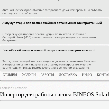
Автономное электроснабжение загородного дома: как правильно выбрать
систему энергоснабжения.
Аккумуляторы для бесперебойных автономных электростанций
Обзор аккумуляторов и рекомендации по их использованию в
бесперебойных (ИБП) или автономных электростанциях с солнечными
батареями.
Российский закон о зеленой энергетике – выгодно или нет?
Закон, позволяющий частным лицам подключать солнечные батареи к
электросетям сетям и получать за отданную электросетям энергию
компенсацию - в виде взаимозачета или в денежном эквиваленте.
ОТЗЫВЫ
УСЛУГИ
РАБОТЫ
ДОСТАВКА
ИНФО
КОНТА
Главная
/
Каталог
Инвертор для работы насоса BINEOS Solar