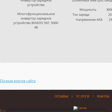
Инвертор-зарядное
солнечных электростанц
устройство
Мощность
300
Многофункциональное
Ток заряда
25
инвертор-зарядное
Напряжение АКБ
24
устройство BINEOS 5KF, 5000-
48
Полная версия сайта
ОТЗЫВЫ
УСЛУГИ
РАБОТЫ
В связи с нестабильностью отечественного рынка, цены на