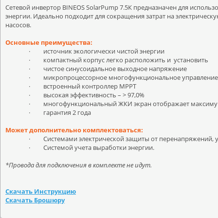
Сетевой инвертор
BINEOS
SolarPump
7.5К предназначен для использ
энергии. Идеально подходит для сокращения затрат на электрическу
насосов.
Основные преимущества:
·
источник экологически чистой энергии
·
компактный корпус легко расположить и установить
·
чистое синусоидальное выходное напряжение
·
микропроцессорное многофункциональное управление 
·
встроенный контроллер МРРТ
·
высокая эффективность –
>
9
7
,0%
·
многофункциональный ЖКИ экран отображает максим
·
гарантия 2 года
Может дополнительно комплектоваться:
·
Системами электрической защиты от перенапряжений, у
·
Системой учета выработки энергии.
*Провода для подключения в комплекте не идут.
Скачать Инструкцию
Скачать Брошюру