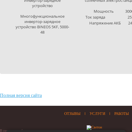
Инвертор-зарядное
солнечных электростанц
устройство
Мощность
300
Многофункциональное
Ток заряда
25
инвертор-зарядное
Напряжение АКБ
24
устройство BINEOS 5KF, 5000-
48
Полная версия сайта
ОТЗЫВЫ
УСЛУГИ
РАБОТЫ
В связи с нестабильностью отечественного рынка, цены на