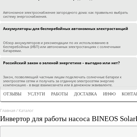
Автономное электроснабжение загородного дома: как правильно выбрать
систему энергоснабжения.
Аккумуляторы для бесперебойных автономных электростанций
Обзор аккумуляторов и рекомендации по их использованию в
бесперебойных (ИБП) или автономных электростанциях с солнечными
батареями.
Российский закон о зеленой энергетике – выгодно или нет?
Закон, позволяющий частным лицам подключать солнечные батареи к
электросетям сетям и получать за отданную электросетям энергию
компенсацию - в виде взаимозачета или в денежном эквиваленте.
ОТЗЫВЫ
УСЛУГИ
РАБОТЫ
ДОСТАВКА
ИНФО
КОНТА
Главная
/
Каталог
Инвертор для работы насоса BINEOS Solar