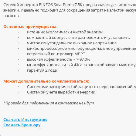
Сетевой инвертор
BINEOS
SolarPump
7.5К предназначен для использ
энергии. Идеально подходит для сокращения затрат на электрическу
насосов.
Основные преимущества:
·
источник экологически чистой энергии
·
компактный корпус легко расположить и установить
·
чистое синусоидальное выходное напряжение
·
микропроцессорное многофункциональное управление 
·
встроенный контроллер МРРТ
·
высокая эффективность –
>
9
7
,0%
·
многофункциональный ЖКИ экран отображает максим
·
гарантия 2 года
Может дополнительно комплектоваться:
·
Системами электрической защиты от перенапряжений, у
·
Системой учета выработки энергии.
*Провода для подключения в комплекте не идут.
Скачать Инструкцию
Скачать Брошюру