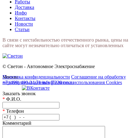
Работы
Доставка
Инфо
Контакты
Новости
Статьи
В связи с нестабильностью отечественного рынка, цены на
сайте могут незначительно отличаться от установленных
© Светон - Автономное Электроснабжение
Москва
Политика конфиденциальности
Соглашение на обработку
+7 (499) 490-24-71
персональных данных
info@220-on.ru
Политика использования Cookies
Заказать звонок
*
Ф.И.О.
*
Телефон
Комментарий