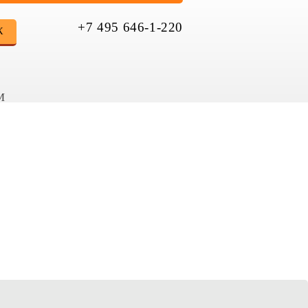
+7 495 646-1-220
К
М