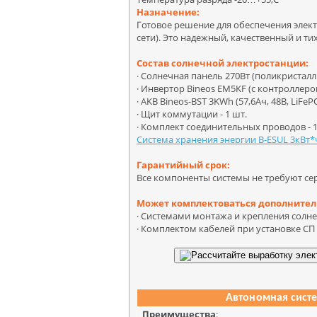
Назначение:
Готовое решение для обеспечения элек
сети). Это надежный, качественный и т
Состав солнечной электростанции:
· Солнечная панель 270Вт (поликристалли
· Инвертор Bineos EM5KF (с контроллером
· AKB Bineos-BST 3KWh (57,6Ач, 48В, LiFePO
· Щит коммутации - 1 шт.
· Комплект соединительных проводов - 1
Cистема хранения энергии B-ESUL 3кВт*
Гарантийный срок:
Все компоненты системы не требуют сер
Может комплектоваться дополнител
· Системами монтажа и крепления солн
· Комплектом кабелей при установке СП 
Автономная
сист
Преимущества
: