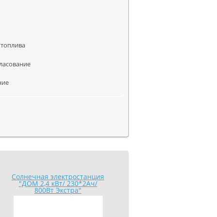
к
 топлива
гласование
ние
Солнечная электростанция
Система «СОЛНЕЧНЫЙ
"ДОМ 2,4 кВт/ 230*2Ач/
КОТТЕДЖ» 5,0
800Вт Экстра"
кВт/800Ач/1500 Вт