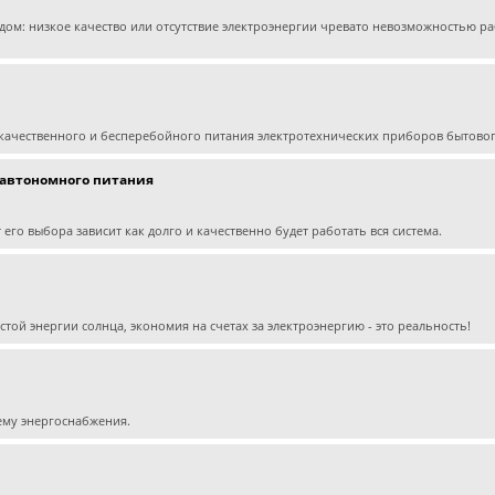
одом: низкое качество или отсутствие электроэнергии чревато невозможностью 
качественного и бесперебойного питания электротехнических приборов бытово
 автономного питания
его выбора зависит как долго и качественно будет работать вся система.
ой энергии солнца, экономия на счетах за электроэнергию - это реальность!
ему энергоснабжения.