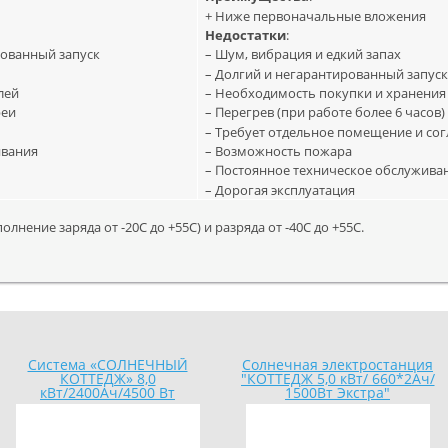
+ Ниже первоначальные вложения
Недостатки
:
рованный запуск
– Шум, вибрация и едкий запах
– Долгий и негарантированный запус
лей
– Необходимость покупки и хранения
реи
– Перегрев (при работе более 6 часов)
– Требует отдельное помещение и со
ивания
– Возможность пожара
– Постоянное техническое обслужива
– Дорогая эксплуатация
нение заряда от -20С до +55С) и разряда от -40С до +55С.
Система «СОЛНЕЧНЫЙ
Солнечная электростанция
КОТТЕДЖ» 8,0
"КОТТЕДЖ 5,0 кВт/ 660*2Ач/
кВт/2400Ач/4500 Вт
1500Вт Экстра"