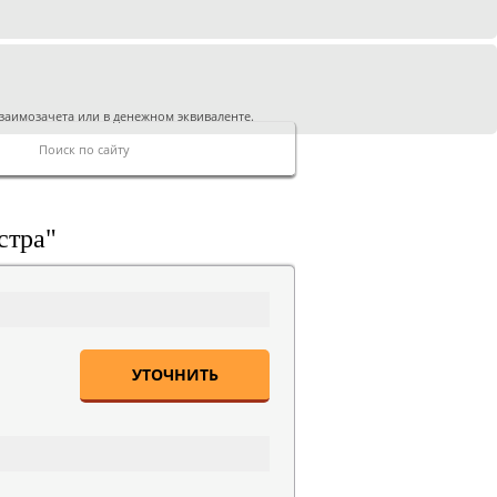
заимозачета или в денежном эквиваленте.
стра"
УТОЧНИТЬ