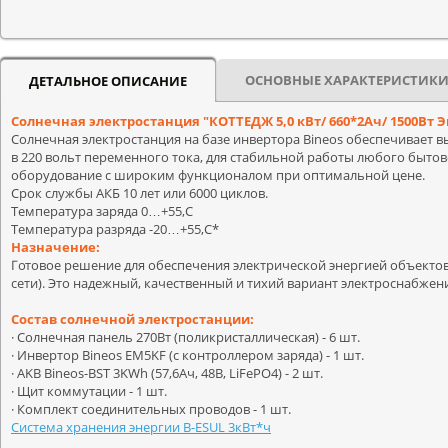
ОСНОВНЫЕ ХАРАКТЕРИСТИК
ДЕТАЛЬНОЕ ОПИСАНИЕ
Солнечная электростанция "КОТТЕДЖ 5,0 кВт/ 660*2Ач/ 1500Вт Э
Солнечная электростанция на базе инвертора Bineos обеспечивает 
в 220 вольт переменного тока, для стабильной работы любого бытов
оборудование с широким функционалом при оптимальной цене.
Срок службы АКБ 10 лет или 6000 циклов.
Температура заряда 0…+55,С
Температура разряда -20…+55,С*
Назначение:
Готовое решение для обеспечения электрической энергией объекто
сети). Это надежный, качественный и тихий вариант электроснабжен
Состав солнечной электростанции:
· Солнечная панель 270Вт (поликристаллическая) - 6 шт.
· Инвертор Bineos EM5KF (с контроллером заряда) - 1 шт.
· AKB Bineos-BST 3KWh (57,6Ач, 48В, LiFePO4) - 2 шт.
· Щит коммутации - 1 шт.
· Комплект соединительных проводов - 1 шт.
Cистема хранения энергии B-ESUL 3кВт*ч