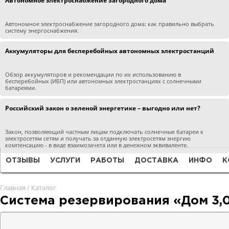
Автономное электроснабжение загородного дома
Автономное электроснабжение загородного дома: как правильно выбрать
систему энергоснабжения.
Аккумуляторы для бесперебойных автономных электростанций
Обзор аккумуляторов и рекомендации по их использованию в
бесперебойных (ИБП) или автономных электростанциях с солнечными
батареями.
Российский закон о зеленой энергетике – выгодно или нет?
Закон, позволяющий частным лицам подключать солнечные батареи к
электросетям сетям и получать за отданную электросетям энергию
компенсацию - в виде взаимозачета или в денежном эквиваленте.
ОТЗЫВЫ
УСЛУГИ
РАБОТЫ
ДОСТАВКА
ИНФО
К
Главная
/
Каталог
Система резервирования «Дом 3,0